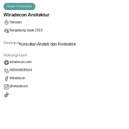
Desain & Konstruksi
Wiradecon Arsitektur
Sidoarjo
Bergabung sejak 2019
Deskripsi
Konsultan Arsitek dan Kontraktor
Hubungi kami
wiradecon.com
085648909044
Wiradecon
@wiradecon
-