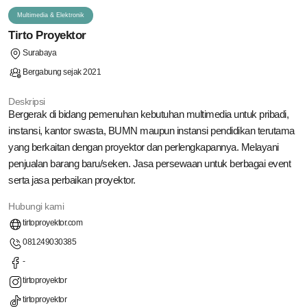
Multimedia & Elektronik
Tirto Proyektor
Surabaya
Bergabung sejak 2021
Deskripsi
Bergerak di bidang pemenuhan kebutuhan multimedia untuk pribadi,
instansi, kantor swasta, BUMN maupun instansi pendidikan terutama
yang berkaitan dengan proyektor dan perlengkapannya. Melayani
penjualan barang baru/seken. Jasa persewaan untuk berbagai event
serta jasa perbaikan proyektor.
Hubungi kami
tirtoproyektor.com
081249030385
-
tirtoproyektor
tirtoproyektor