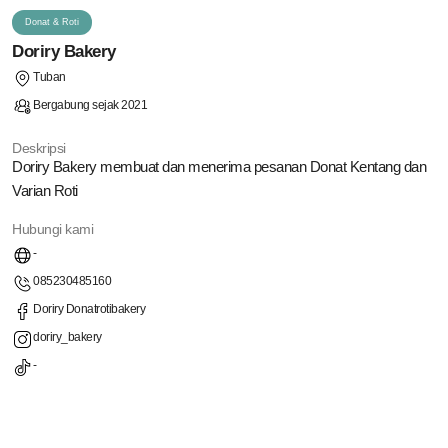
Donat & Roti
Doriry Bakery
Tuban
Bergabung sejak 2021
Deskripsi
Doriry Bakery membuat dan menerima pesanan Donat Kentang dan
Varian Roti
Hubungi kami
-
085230485160
Doriry Donatrotibakery
doriry_bakery
-