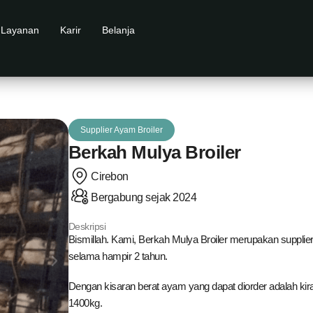
Layanan
Karir
Belanja
Supplier Ayam Broiler
Berkah Mulya Broiler
Cirebon
Bergabung sejak 2024
Deskripsi
Bismillah. Kami, Berkah Mulya Broiler merupakan supplier 
selama hampir 2 tahun.
Dengan kisaran berat ayam yang dapat diorder adalah kir
1400kg.