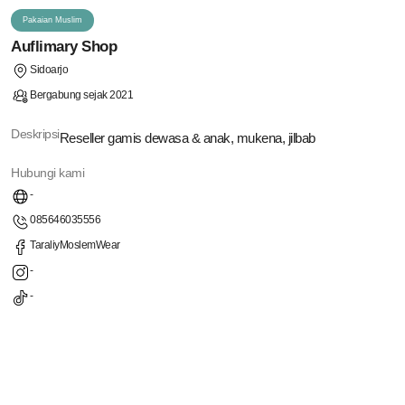
Pakaian Muslim
Auflimary Shop
Sidoarjo
Bergabung sejak 2021
Deskripsi
Reseller gamis dewasa & anak, mukena, jilbab
Hubungi kami
-
085646035556
TaraliyMoslemWear
-
-